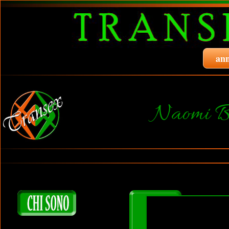
ann
Naomi B