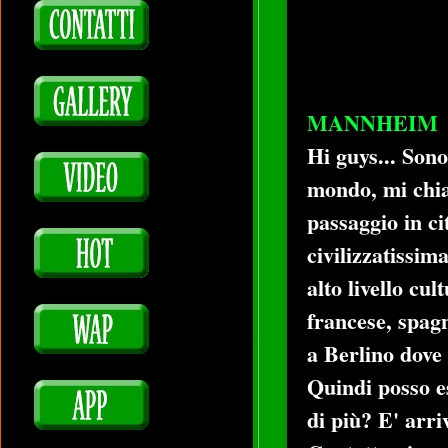
MANNHEIM
Hi guys... Sono
mondo, mi chi
passaggio in ci
civilizzatissim
alto livello cul
francese, spagn
a Berlino dove
Quindi posso e
di più? E' arri