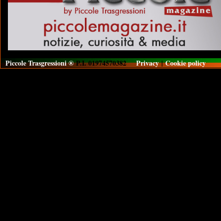
Piccole Trasgressioni ®
P.I. 01974570382
Privacy
|
Cookie policy