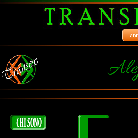
ann
Ale